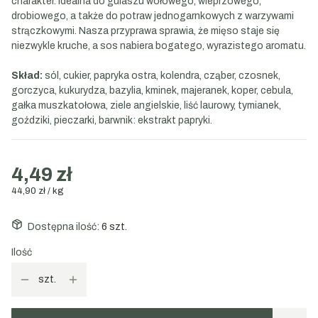
charakter. Idealna do gulaszu wołowego, wieprzowego,
drobiowego, a także do potraw jednogarnkowych z warzywami
strączkowymi. Nasza przyprawa sprawia, że mięso staje się
niezwykle kruche, a sos nabiera bogatego, wyrazistego aromatu.
Skład:
sól, cukier, papryka ostra, kolendra, cząber, czosnek,
gorczyca, kukurydza, bazylia, kminek, majeranek, koper, cebula,
gałka muszkatołowa, ziele angielskie, liść laurowy, tymianek,
goździki, pieczarki, barwnik: ekstrakt papryki.
4,49 zł
44,90 zł / kg
Dostępna ilość:
6 szt.
Ilość
szt.