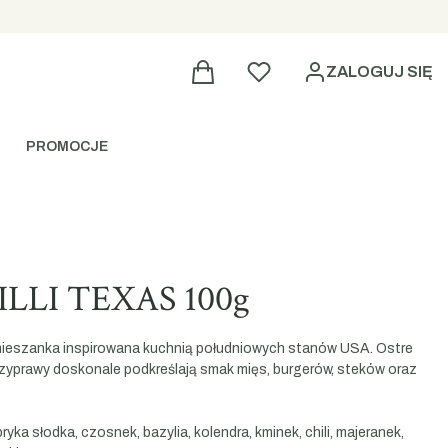
Ulubione
ZALOGUJ SIĘ
PROMOCJE
ILLI TEXAS 100g
mieszanka inspirowana kuchnią południowych stanów USA. Ostre
 przyprawy doskonale podkreślają smak mięs, burgerów, steków oraz
pryka słodka, czosnek, bazylia, kolendra, kminek, chili, majeranek,