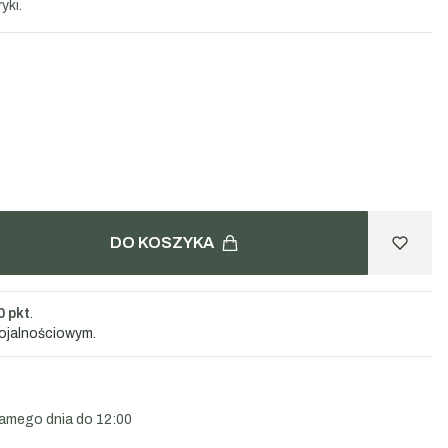
yki.
DO KOSZYKA
0 pkt
.
lojalnościowym.
amego dnia do 12:00