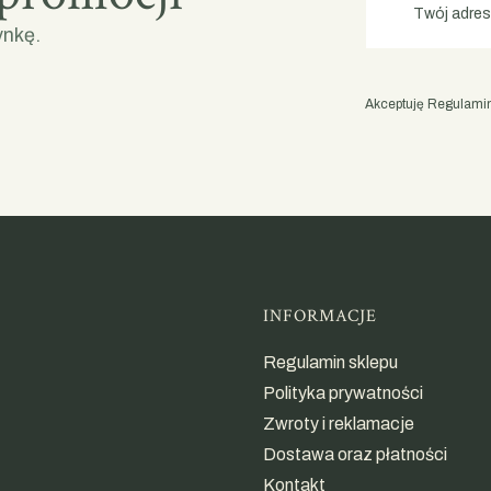
Twój adres
ynkę.
Akceptuję Regulamin 
Linki w st
INFORMACJE
Regulamin sklepu
Polityka prywatności
Zwroty i reklamacje
Dostawa oraz płatności
Kontakt