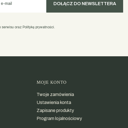
DOŁĄCZ DO NEWSLETTERA
 e-mail
serwisu oraz Politykę prywatności.
opce
MOJE KONTO
Twoje zamówienia
Ustawienia konta
Zapisane produkty
Program lojalnościowy