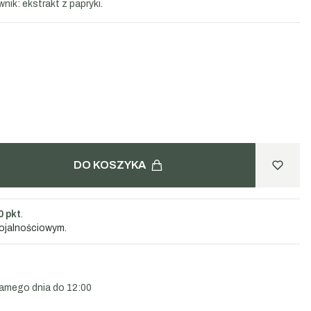
nik: ekstrakt z papryki.
DO KOSZYKA
0 pkt
.
lojalnościowym.
amego dnia do 12:00