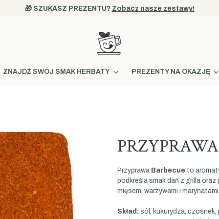
🎁 SZUKASZ PREZENTU? 
Zobacz nasze zestawy!
ZNAJDŹ SWÓJ SMAK HERBATY
PREZENTY NA OKAZJĘ
PRZYPRAWA 
Przyprawa
Barbecue
to aromaty
podkreśla smak dań z grilla or
mięsem, warzywami i marynatami
Skład:
sól, kukurydza, czosnek, p