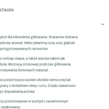
N Paczka
ybór dla miłośników grillowania. Starannie dobrana
tkowy aromat, lekko pikantną nutę oraz głęboki
 przygotowywanych na ruszcie.
o rodzaju mięsa, a także warzyw takich jak
cebula. Można ją stosować podczas grillowania,
gotowywania domowych marynat.
so przed rozpoczęciem obróbki termicznej lub
ynaty z dodatkiem oliwy i octu. Dzięki zawartości
go doprawiania potraw.
eży przechowywać w suchym i zaciemnionym
m opakowaniu.