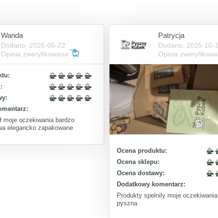
Wanda
Patrycja
Dodano: 2026-05-22
Dodano: 2025-10-
Opinia zweryfikowana
Opinia zweryfikow
tu:
:
wy:
omentarz:
ił moje oczekiwania bardzo
wa elegancko zapakowane
Ocena produktu:
Ocena sklepu:
Ocena dostawy:
Dodatkowy komentarz:
Produkty spelnily moje oczekiwani
pyszna