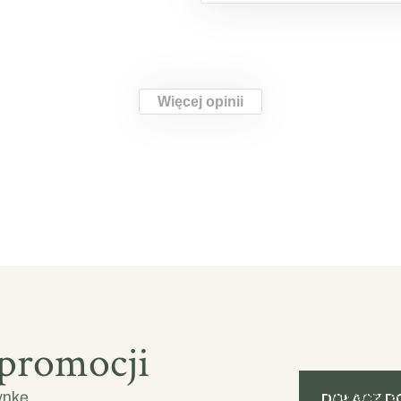
Więcej opinii
 promocji
ynkę.
Twój adres e-
DOŁĄCZ D