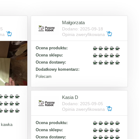
Małgorzata
15
Dodano: 2025-09-18
ana
Opinia zweryfikowana
Ocena produktu:
Ocena sklepu:
Ocena dostawy:
Dodatkowy komentarz:
Polecam
Kasia D
Dodano: 2025-09-05
Opinia zweryfikowana
Ocena produktu:
a kawka
Ocena sklepu:
Ocena dostawy: