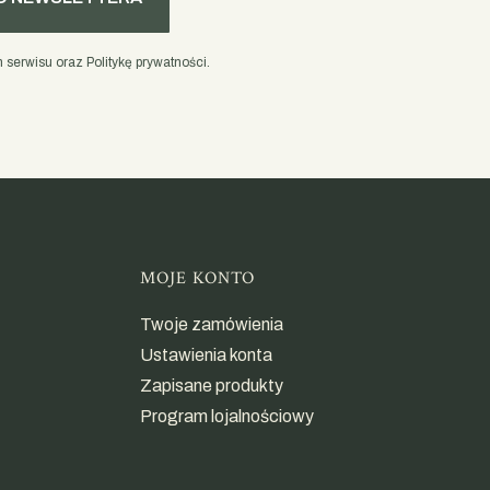
serwisu oraz Politykę prywatności.
opce
MOJE KONTO
Twoje zamówienia
Ustawienia konta
Zapisane produkty
Program lojalnościowy