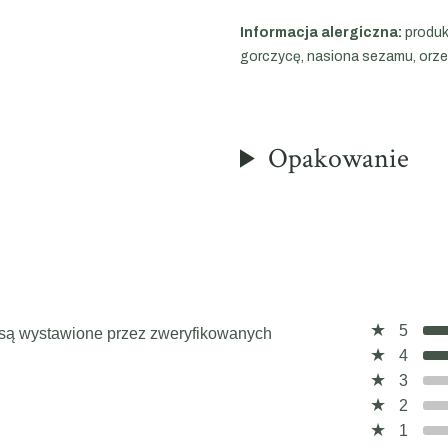
Informacja alergiczna:
produk
gorczycę, nasiona sezamu, orze
Opakowanie
5
a, są wystawione przez zweryfikowanych
4
3
2
1