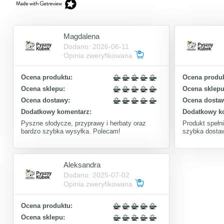
Magdalena
Dodano: 2026-06-11
Opinia zweryfikowana
Ocena produktu:
Ocena produk
Ocena sklepu:
Ocena sklepu
Ocena dostawy:
Ocena dosta
Dodatkowy komentarz:
Dodatkowy k
Pyszne słodycze, przyprawy i herbaty oraz
Produkt spełn
bardzo szybka wysyłka. Polecam!
szybka dosta
Aleksandra
Dodano: 2025-07-02
Opinia zweryfikowana
Ocena produktu:
Ocena sklepu: