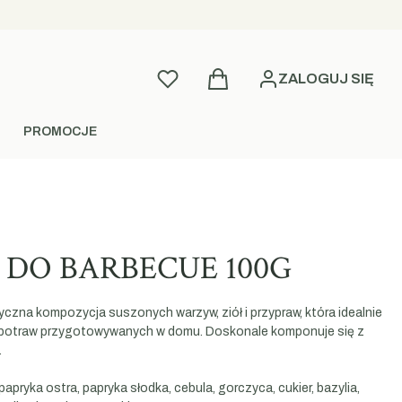
Produkty w koszyku: 0. Zobac
Ulubione
ZALOGUJ SIĘ
PROMOCJE
DO BARBECUE 100G
czna kompozycja suszonych warzyw, ziół i przypraw, która idealnie
az potraw przygotowywanych w domu. Doskonale komponuje się z
.
apryka ostra, papryka słodka, cebula, gorczyca, cukier, bazylia,