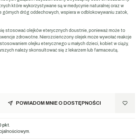
tnych które wykorzystywane są w medycynie naturalnej oraz w
je górnych dróg oddechowych, wspiera w odblokowywaniu zatok,
ię stosować olejków eterycznych doustnie, ponieważ może to
ncje zdrowotne. Nierozcieńczony olejek może wywołać reakcje
astosowaniem olejku eterycznego u małych dzieci, kobiet w ciąży,
rszych należy skonsultować się z lekarzem lub farmaceutą.
POWIADOM MNIE O DOSTĘPNOŚCI
0 pkt
.
lojalnościowym.