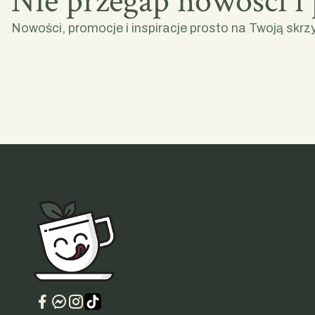
Nie przegap nowości i
Nowości, promocje i inspiracje prosto na Twoją skrz