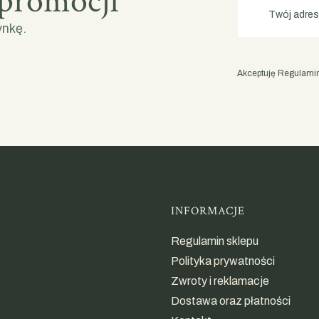
 promocji
Twój adres
ynkę.
Akceptuję Regulamin 
Linki w st
INFORMACJE
Regulamin sklepu
Polityka prywatności
Zwroty i reklamacje
Dostawa oraz płatności