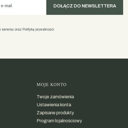
DOŁĄCZ DO NEWSLETTERA
 e-mail
serwisu oraz Politykę prywatności.
opce
MOJE KONTO
Twoje zamówienia
Ustawienia konta
Zapisane produkty
Program lojalnościowy