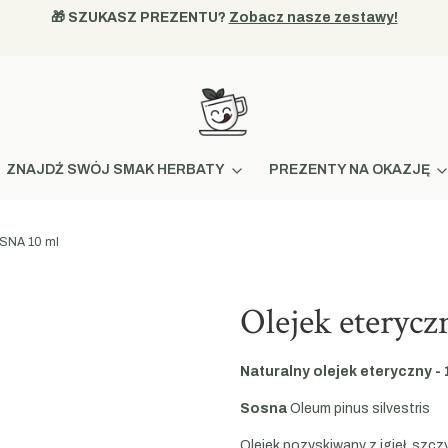
🎁 SZUKASZ PREZENTU? 
Zobacz nasze zestawy!
ZNAJDŹ SWÓJ SMAK HERBATY
PREZENTY NA OKAZJĘ
OSNA 10 ml
Olejek eteryc
Naturalny olejek eteryczny - 
Sosna
Oleum pinus silvestris
Olejek pozyskiwany z igieł, szc