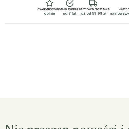
Zweryfikowane
Na rynku
Darmowa dostawa
Płatn
opinie
od 7 lat
już od 59,99 zł
najnowszy