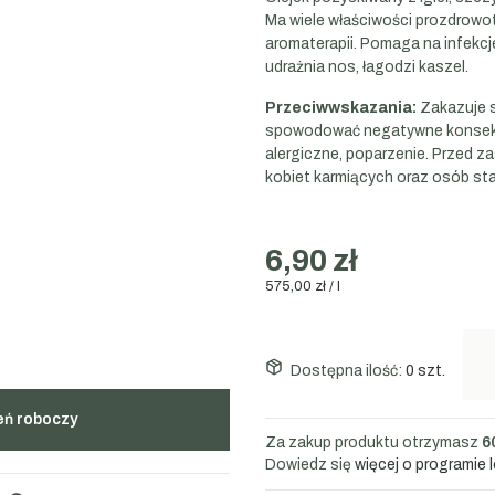
Ma wiele właściwości prozdrowo
aromaterapii. Pomaga na infekc
udrażnia nos, łagodzi kaszel.
Przeciwwskazania:
Zakazuje s
spowodować negatywne konsekwe
alergiczne, poparzenie. Przed z
kobiet karmiących oraz osób sta
6,90 zł
575,00 zł / l
Dostępna ilość:
0 szt.
eń roboczy
Za zakup produktu otrzymasz
6
Dowiedz się
więcej o programie 