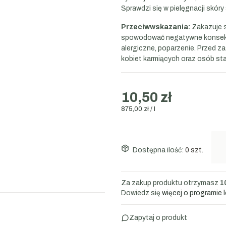
Sprawdzi się w pielęgnacji skóry
Przeciwwskazania:
Zakazuje s
spowodować negatywne konsekwe
alergiczne, poparzenie. Przed z
kobiet karmiących oraz osób sta
10,50 zł
875,00 zł / l
Dostępna ilość:
0 szt.
Za zakup produktu otrzymasz
1
Dowiedz się
więcej o programie 
Zapytaj o produkt