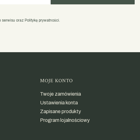
serwisu oraz Politykę prywatności.
opce
MOJE KONTO
Twoje zamówienia
Ustawienia konta
Zapisane produkty
Program lojalnościowy