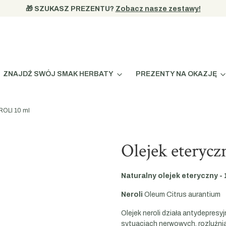
🎁 SZUKASZ PREZENTU? 
Zobacz nasze zestawy!
ZNAJDŹ SWÓJ SMAK HERBATY
PREZENTY NA OKAZJĘ
ROLI 10 ml
Olejek eteryc
Naturalny olejek eteryczny - 
Neroli
Oleum Citrus aurantium
Olejek neroli działa antydepres
sytuacjach nerwowych, rozluźnia