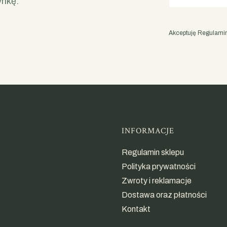
ynkę.
Akceptuję Regulamin 
Linki w st
INFORMACJE
Regulamin sklepu
Polityka prywatności
Zwroty i reklamacje
Dostawa oraz płatności
Kontakt