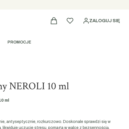
Produkty w koszyku
Ulubione
ZALOGUJ SIĘ
PROMOCJE
zny NEROLI 10 ml
10 ml
yjnie, antyseptycznie, rozkurczowo. Doskonale sprawdzi się w
, likwiduje uczucie stresu, pomaga w walce z bezsennością.