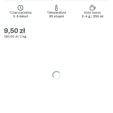
Czas parzenia
Temperatura
Ilość suszu
3-5 minut
95 stopni
2-4 g / 250 ml
9,50 zł
190,00 zł / 1 kg
Wybierz wariant:
Poszczególne warianty mogą różnić się ceną
Wybierz gramaturę:
50g
100g
200g
1000g