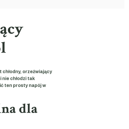
jący
l
t chłodny, orzeźwiający
 nie chłodzi tak
ć ten prosty napój w
na dla