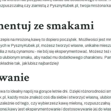
ozpuszczalną czy ziarnistą z PysznyKubek.pl, twoja mrożona k
entuj ze smakami
epis na mrożoną kawę to dopiero początek. Możliwości jest mn
ch w PysznyKubek.pl, możesz tworzyć własne, unikalne miesza
ilia z nutą cynamonu - nie bój się eksperymentować. Możesz te
u o ulubionym smaku, aby nadać mu dodatkowego charakteru. Pam
ładnie tak, jak lubisz najbardziej!
wanie
 to idealny napój na gorące letnie dni. Dzięki różnorodności s
l, każdy może znaleźć coś dla siebie i stworzyć własną, ulubio
ależnie od tego, czy wybierzesz kawę mieloną, rozpuszczalną c
onej kawy jest eksperymentowanie i dostosowywanie jej do włas