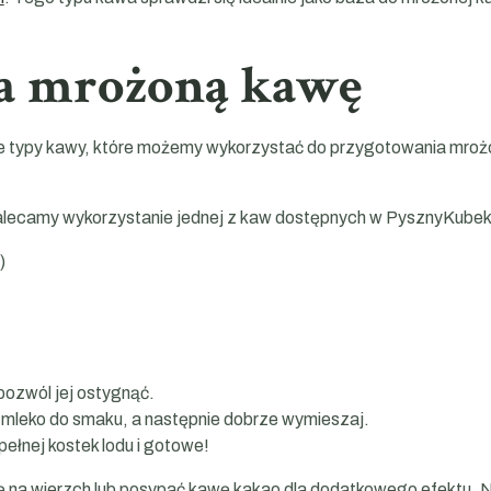
na mrożoną kawę
ne typy kawy, które możemy wykorzystać do przygotowania mrożo
(zalecamy wykorzystanie jednej z kaw dostępnych w PysznyKubek
)
pozwól jej ostygnąć.
i mleko do smaku, a następnie dobrze wymieszaj.
pełnej kostek lodu i gotowe!
 na wierzch lub posypać kawę kakao dla dodatkowego efektu. N