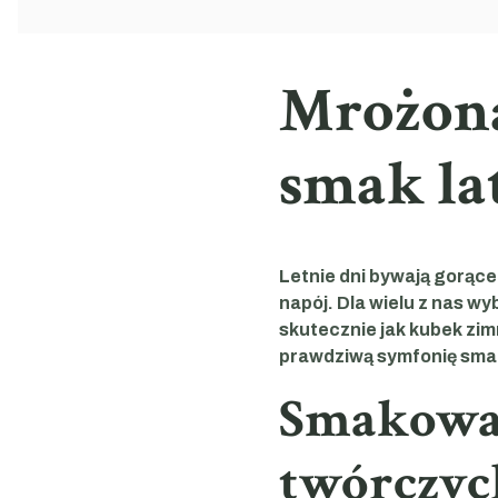
Mrożona
smak la
Letnie dni bywają gorące
napój. Dla wielu z nas wy
skutecznie jak kubek zim
prawdziwą symfonię sma
Smakowa 
twórczyc