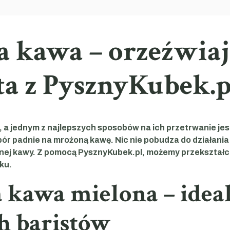
 kawa – orzeźwia
ta z PysznyKubek.p
, a jednym z najlepszych sposobów na ich przetrwanie jes
bór padnie na mrożoną kawę. Nic nie pobudza do działania i
nej kawy. Z pomocą PysznyKubek.pl, możemy przekształci
ku.
kawa mielona – ideal
h baristów