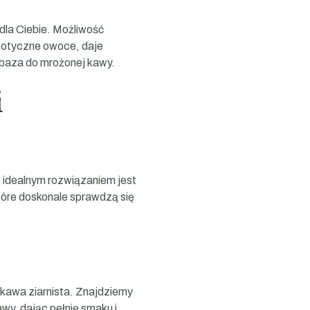
 dla Ciebie. Możliwość
gzotyczne owoce, daje
 baza do mrożonej kawy.
i
 idealnym rozwiązaniem jest
óre doskonale sprawdzą się
 kawa ziarnista. Znajdziemy
wy, dając pełnię smaku i