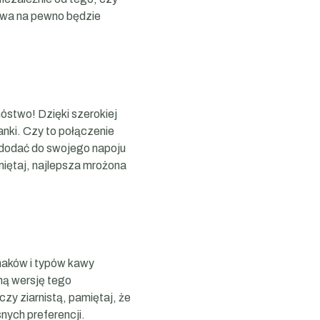
awa na pewno będzie
óstwo! Dzięki szerokiej
nki. Czy to połączenie
ż dodać do swojego napoju
iętaj, najlepsza mrożona
maków i typów kawy
ną wersję tego
zy ziarnistą, pamiętaj, że
nych preferencji.