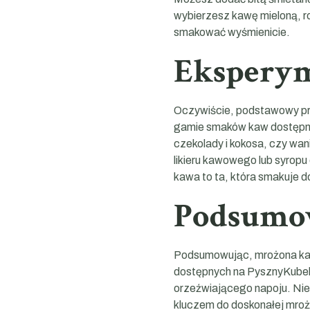
wybierzesz kawę mieloną, r
smakować wyśmienicie.
Eksperym
Oczywiście, podstawowy prz
gamie smaków kaw dostępny
czekolady i kokosa, czy wan
likieru kawowego lub syrop
kawa to ta, która smakuje dok
Podsumo
Podsumowując, mrożona kawa
dostępnych na PysznyKubek.p
orzeźwiającego napoju. Niez
kluczem do doskonałej mroż