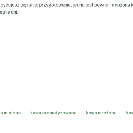
ecydujesz się na jej przygotowanie, jedno jest pewne - mrożona
etnie dni.
a mielona
kawa aromatyzowana
kawa mrożona
kaw