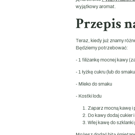
wyjątkowy aromat.
Przepis 
Teraz, kiedy już znamy róż
Będziemy potrzebować:
- 1 filiżankę mocnej kawy 
- 1 łyżkę cukru (lub do smaku
- Mleko do smaku
- Kostki lodu
Zaparz mocną kawę i 
Do kawy dodaj cukier 
Wlej kawę do szklanki 
Możesz dodać bitą śmietanę