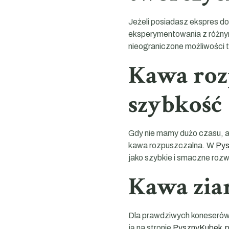
Jeżeli posiadasz ekspres d
eksperymentowania z różnym
nieograniczone możliwości t
Kawa roz
szybkość
Gdy nie mamy dużo czasu, a
kawa rozpuszczalna. W
Pys
jako szybkie i smaczne rozwi
Kawa ziar
Dla prawdziwych koneserów,
ją na stronie
PysznyKubek.p