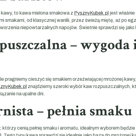
o kawy, to kawa mielona smakowa z
PysznyKubek.pl
jest właśnie
i smakami, od klasycznej wanilii, przez świeżą miętę, aż po e
worzenia niepowtarzalnych napojów. Świetnie sprawdzi się jako
puszczalna – wygoda 
le pragniemy cieszyć się smakiem orzeźwiającej mrożonej kawy,
znyKubek.pl
znajdziemy szeroki wybór kaw rozpuszczalnych, kt
ązanie na upalne dni.
nista – pełnia smaku
 którzy cenią pełnię smaku i aromatu, idealnym wyborem będzie
l
. Tego typu kawa sprawdzi się idealnie jako baza do mrożonej ka