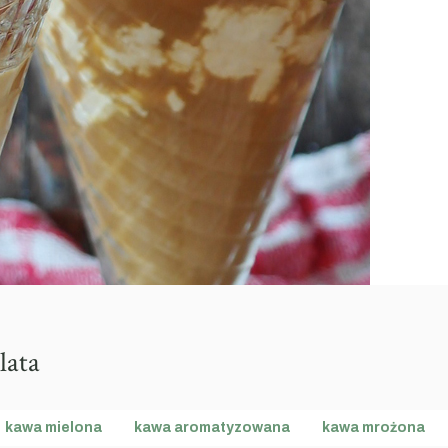
lata
kawa mielona
kawa aromatyzowana
kawa mrożona