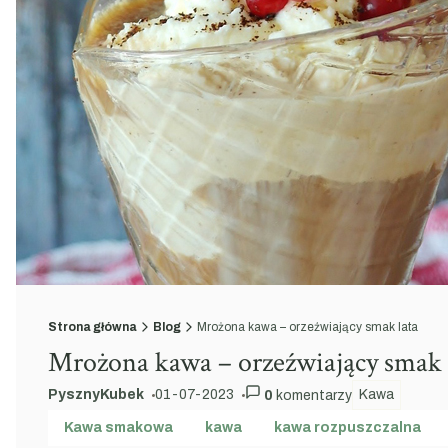
Strona główna
Blog
Mrożona kawa – orzeźwiający smak lata
Mrożona kawa – orzeźwiający smak 
PysznyKubek
01-07-2023
Kawa
0
komentarzy
autor:
dodano:
w kategorii
Kawa smakowa
kawa
kawa rozpuszczalna