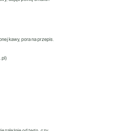
nej kawy, pora na przepis.
.pl)
iezależnie od tego, czy