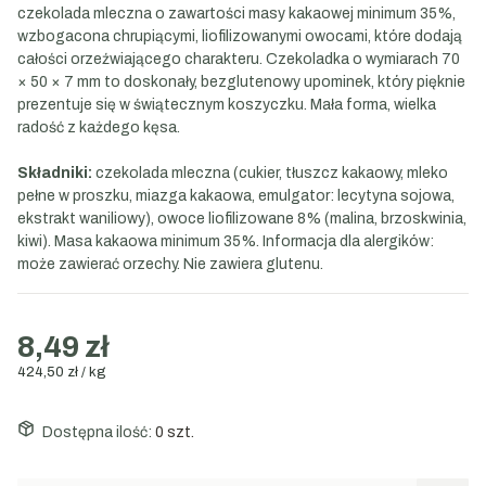
czekolada mleczna o zawartości masy kakaowej minimum 35%,
wzbogacona chrupiącymi, liofilizowanymi owocami, które dodają
całości orzeźwiającego charakteru. Czekoladka o wymiarach 70
× 50 × 7 mm to doskonały, bezglutenowy upominek, który pięknie
prezentuje się w świątecznym koszyczku. Mała forma, wielka
radość z każdego kęsa.
Składniki:
czekolada mleczna (cukier, tłuszcz kakaowy, mleko
pełne w proszku, miazga kakaowa, emulgator: lecytyna sojowa,
ekstrakt waniliowy), owoce liofilizowane 8% (malina, brzoskwinia,
kiwi). Masa kakaowa minimum 35%. Informacja dla alergików:
może zawierać orzechy. Nie zawiera glutenu.
8,49 zł
424,50 zł / kg
Dostępna ilość:
0 szt.